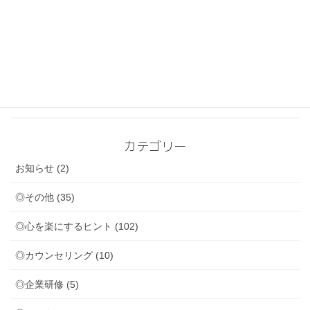
周りからやさしいと言われているけれど・・・
2026-06-05
◎心を楽にするヒント
休むのが苦手な人～頑張りすぎてしまう心の奥にある不安
2026-05-31
◎講座
◎心を楽にするヒント
自分への信頼が育っていく学び
カテゴリー
お知らせ (2)
◎その他 (35)
◎心を楽にするヒント (102)
◎カウンセリング (10)
◎企業研修 (5)