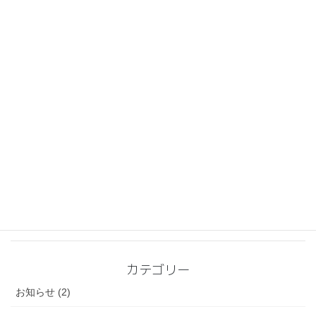
自分の中の実りを感じてみませんか？ー「こころ育む心理学」募
集開始。残1名さま
2026-08-06
◎心を楽にするヒント
映画「Michael」
2026-07-22
◎心を楽にするヒント
◎お知らせ
大府市主催講座のお知らせ
2026-07-12
◎心を楽にするヒント
「傷ついてはいけない」メガネを外すとき。
2026-06-23
◎カウンセリング
◎心を楽にするヒント
周りからやさしいと言われているけれど・・・
カテゴリー
お知らせ (2)